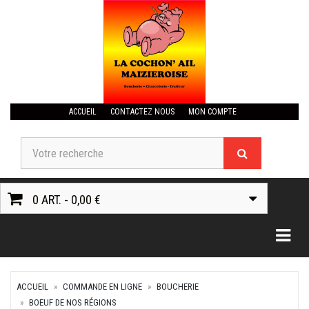
ACCUEIL
CONTACTEZ NOUS
MON COMPTE
0 ART. - 0,00 €
Togg
ACCUEIL
COMMANDE EN LIGNE
BOUCHERIE
BOEUF DE NOS RÉGIONS