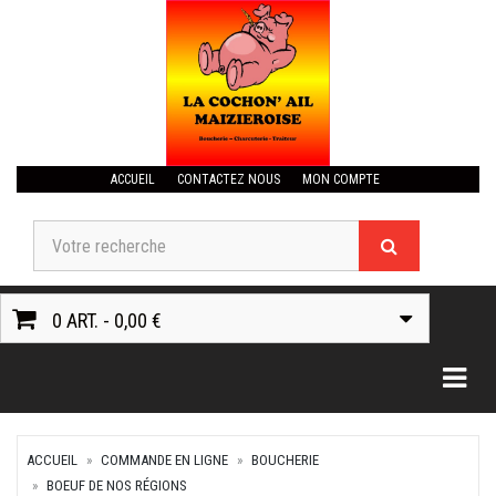
ACCUEIL
CONTACTEZ NOUS
MON COMPTE
0 ART. - 0,00 €
Togg
ACCUEIL
COMMANDE EN LIGNE
BOUCHERIE
BOEUF DE NOS RÉGIONS