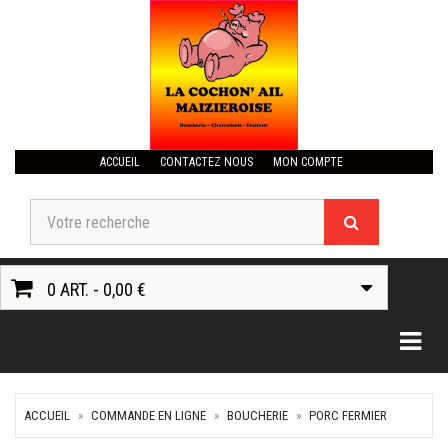
ACCUEIL
CONTACTEZ NOUS
MON COMPTE
0 ART. - 0,00 €
Togg
ACCUEIL
COMMANDE EN LIGNE
BOUCHERIE
PORC FERMIER