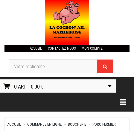
ACCUEIL
CONTACTEZ NOUS
MON COMPTE
0 ART. - 0,00 €
Togg
ACCUEIL
COMMANDE EN LIGNE
BOUCHERIE
PORC FERMIER