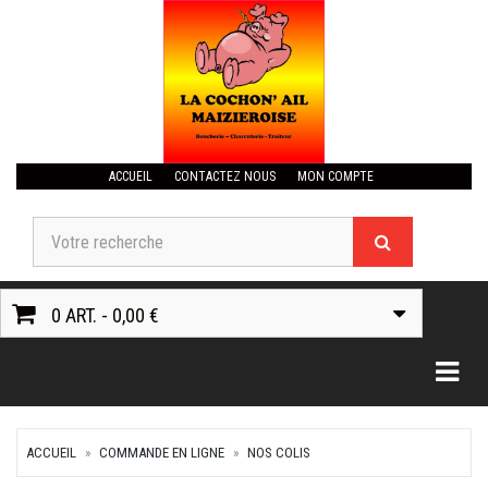
ACCUEIL
CONTACTEZ NOUS
MON COMPTE
0 ART. - 0,00 €
Togg
ACCUEIL
COMMANDE EN LIGNE
NOS COLIS