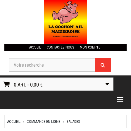
ACCUEIL
CONTACTEZ NOUS
MON COMPTE
0 ART. - 0,00 €
Togg
ACCUEIL
COMMANDE EN LIGNE
SALADES