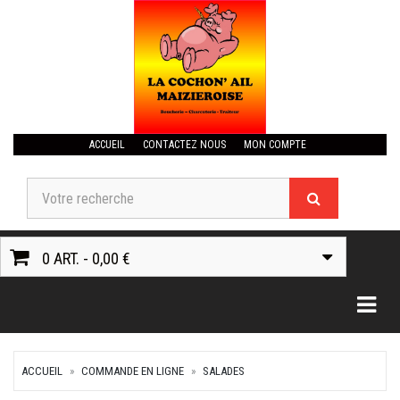
ACCUEIL
CONTACTEZ NOUS
MON COMPTE
0 ART. - 0,00 €
Togg
ACCUEIL
COMMANDE EN LIGNE
SALADES