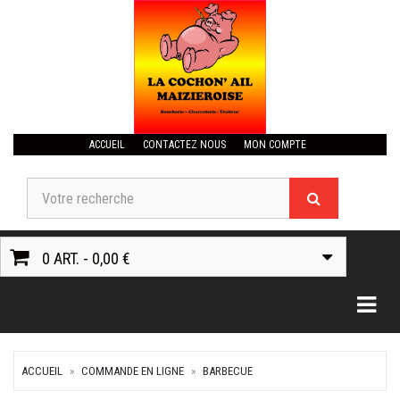
ACCUEIL
CONTACTEZ NOUS
MON COMPTE
0 ART. - 0,00 €
Togg
ACCUEIL
COMMANDE EN LIGNE
BARBECUE