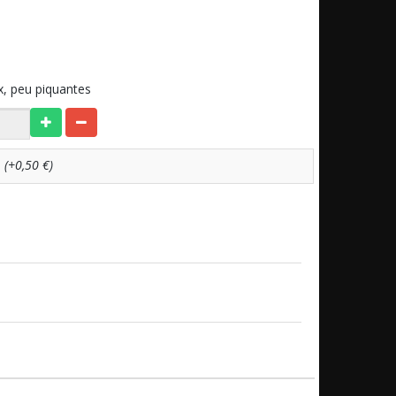
x, peu piquantes
e
(+0,50 €)