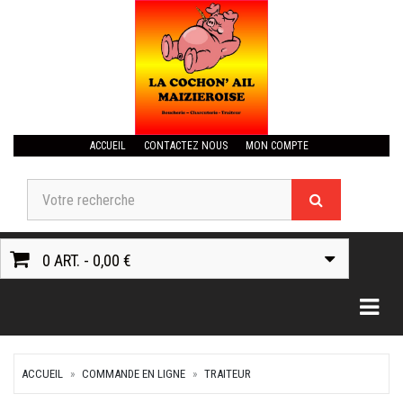
ACCUEIL
CONTACTEZ NOUS
MON COMPTE
0 ART. - 0,00 €
Togg
ACCUEIL
COMMANDE EN LIGNE
TRAITEUR