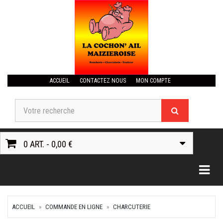
ACCUEIL
CONTACTEZ NOUS
MON COMPTE
0 ART. - 0,00 €
Togg
ACCUEIL
COMMANDE EN LIGNE
CHARCUTERIE