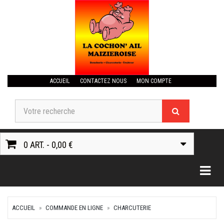
ACCUEIL
CONTACTEZ NOUS
MON COMPTE
0 ART. - 0,00 €
Togg
ACCUEIL
COMMANDE EN LIGNE
CHARCUTERIE