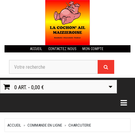
ACCUEIL
CONTACTEZ NOUS
MON COMPTE
0 ART. - 0,00 €
Togg
ACCUEIL
COMMANDE EN LIGNE
CHARCUTERIE