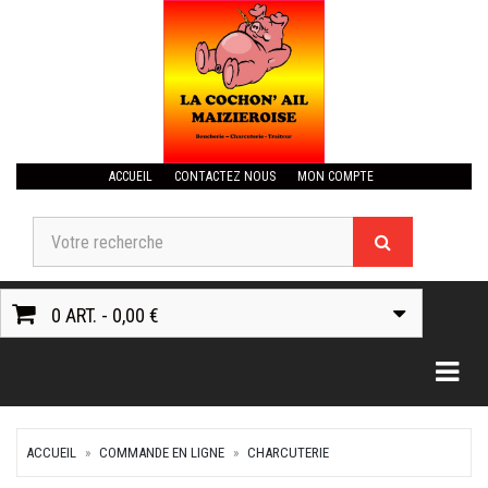
ACCUEIL
CONTACTEZ NOUS
MON COMPTE
0 ART. - 0,00 €
Togg
ACCUEIL
COMMANDE EN LIGNE
CHARCUTERIE