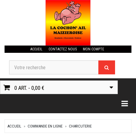
ACCUEIL
CONTACTEZ NOUS
MON COMPTE
0 ART. - 0,00 €
Togg
ACCUEIL
COMMANDE EN LIGNE
CHARCUTERIE