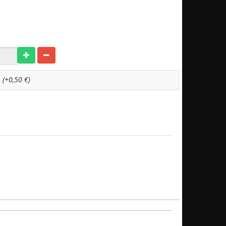
e
(+0,50 €)