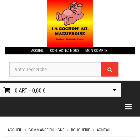
ACCUEIL
CONTACTEZ NOUS
MON COMPTE
0 ART. - 0,00 €
Togg
ACCUEIL
COMMANDE EN LIGNE
BOUCHERIE
AGNEAU