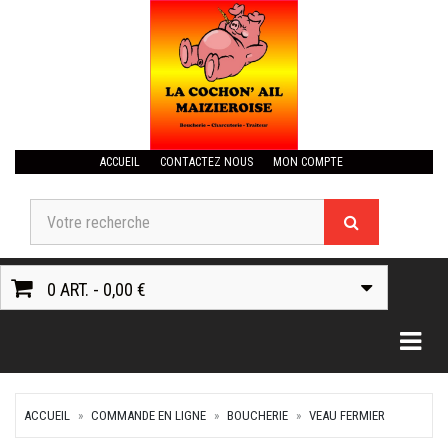
ACCUEIL
CONTACTEZ NOUS
MON COMPTE
0 ART. - 0,00 €
Togg
ACCUEIL
COMMANDE EN LIGNE
BOUCHERIE
VEAU FERMIER