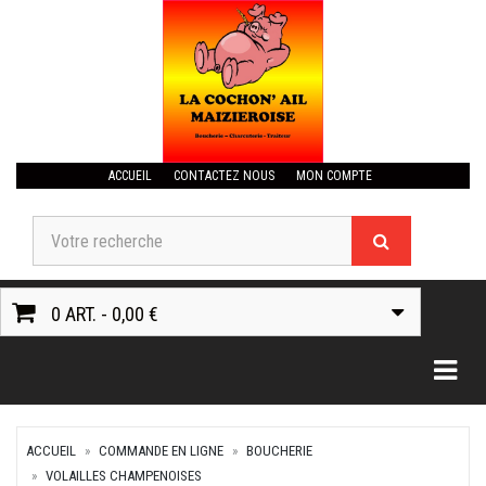
ACCUEIL
CONTACTEZ NOUS
MON COMPTE
0 ART. - 0,00 €
Togg
ACCUEIL
COMMANDE EN LIGNE
BOUCHERIE
VOLAILLES CHAMPENOISES