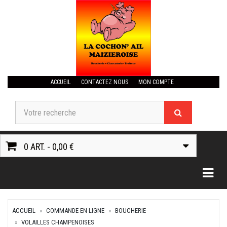
ACCUEIL
CONTACTEZ NOUS
MON COMPTE
0 ART. - 0,00 €
Togg
ACCUEIL
COMMANDE EN LIGNE
BOUCHERIE
VOLAILLES CHAMPENOISES